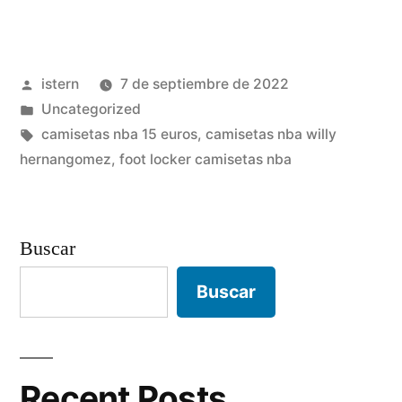
camisetas
nba
Publicado
istern
7 de septiembre de 2022
2017»
por
Publicado
Uncategorized
en
Etiquetas:
camisetas nba 15 euros
,
camisetas nba willy
hernangomez
,
foot locker camisetas nba
Buscar
Buscar
Recent Posts