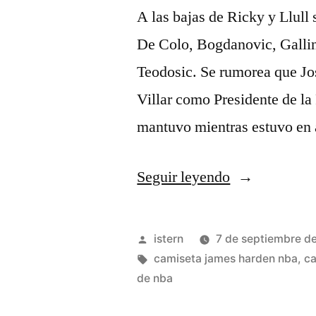
A las bajas de Ricky y Llull
De Colo, Bogdanovic, Gallin
Teodosic. Se rumorea que Jo
Villar como Presidente de la
mantuvo mientras estuvo en
«jordan
Seguir leyendo
gold
edition»
Publicado
istern
7 de septiembre d
por
Etiquetas:
camiseta james harden nba
,
ca
de nba