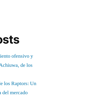
osts
ento ofensivo y
 Achiuwa, de los
e los Raptors: Un
ia del mercado