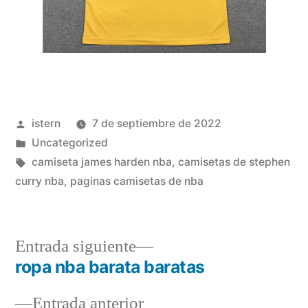
Publicado
istern
7 de septiembre de 2022
por
Publicado
Uncategorized
en
Etiquetas:
camiseta james harden nba
,
camisetas de stephen
curry nba
,
paginas camisetas de nba
Entrada
Entrada siguiente
siguiente:
ropa nba barata baratas
Navegación
Entrada
Entrada anterior