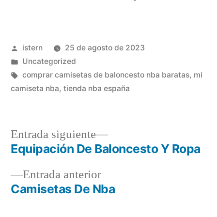
Publicado
istern
25 de agosto de 2023
por
Publicado
Uncategorized
en
Etiquetas:
comprar camisetas de baloncesto nba baratas
,
mi
camiseta nba
,
tienda nba españa
Entrada
Entrada siguiente
siguiente:
Equipación De Baloncesto Y Ropa
Navegación
Entrada
Entrada anterior
de
anterior:
Camisetas De Nba
entradas