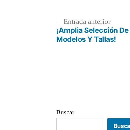
Entrad
Entrada anterior
anterio
¡Amplia Selección De
Navegación
Modelos Y Tallas!
de
entradas
Buscar
Busca