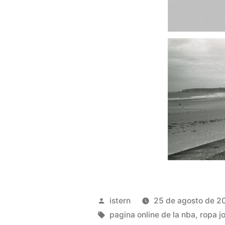
Publicado
istern
25 de agosto de 2
por
Etiquetas:
pagina online de la nba
,
ropa j