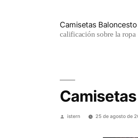
Saltar
al
Camisetas Baloncesto
contenido
calificación sobre la rop
Camisetas
Publicado
istern
25 de agosto de 
por