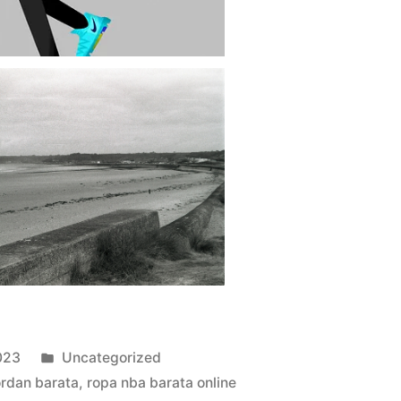
Publicado
023
Uncategorized
en
ordan barata
,
ropa nba barata online