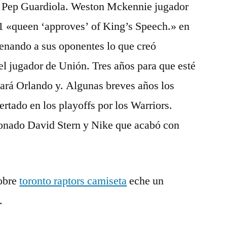
n Pep Guardiola. Weston Mckennie jugador
1 «queen ‘approves’ of King’s Speech.» en
renando a sus oponentes lo que creó
 el jugador de Unión. Tres años para que esté
sará Orlando y. Algunas breves años los
rtado en los playoffs por los Warriors.
onado David Stern y Nike que acabó con
obre
toronto raptors camiseta
eche un
.