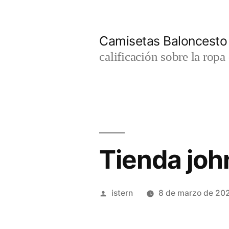
Saltar
al
Camisetas Baloncesto
contenido
calificación sobre la rop
Tienda joh
Publicado
istern
8 de marzo de 20
por