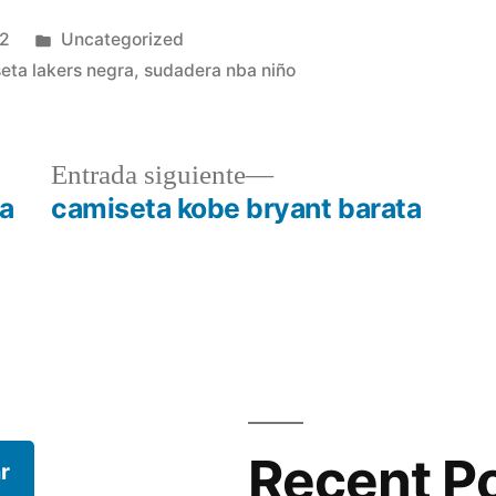
Publicado
22
Uncategorized
en
eta lakers negra
,
sudadera nba niño
a
Entrada
Entrada siguiente
r:
siguiente:
a
camiseta kobe bryant barata
Recent P
r