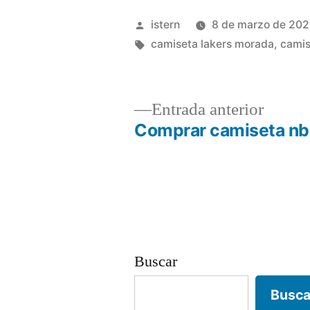
Publicado
istern
8 de marzo de 20
por
Etiquetas:
camiseta lakers morada
,
camis
Entrad
Entrada anterior
anterio
Comprar camiseta nb
Navegación
de
entradas
Buscar
Busca