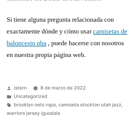
Si tiene alguna pregunta relacionada con
exactamente dónde y cómo usar
camisetas de
baloncesto nba
, puede hacerse con nosotros
en nuestra propia página web.
Publicado
istern
8 de marzo de 2022
por
Publicado
Uncategorized
en
Etiquetas:
brooklyn nets ropa
,
camiseta stockton utah jazz
,
warriors jersey iguodala