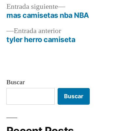
Entrada
Entrada siguiente
siguiente:
mas camisetas nba NBA
Navegación
Entrada
Entrada anterior
de
anterior:
tyler herro camiseta
entradas
Buscar
Buscar
Recent Posts