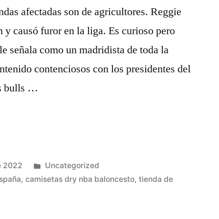
das afectadas son de agricultores. Reggie
 y causó furor en la liga. Es curioso pero
 le señala como un madridista de toda la
ntenido contenciosos con los presidentes del
s bulls …
Publicado
e 2022
Uncategorized
en
españa
,
camisetas dry nba baloncesto
,
tienda de