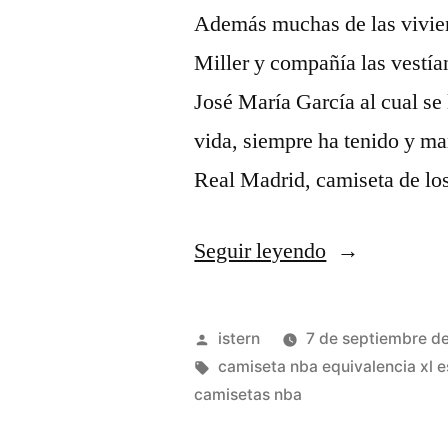
Además muchas de las vivien
Miller y compañía las vestían
José María García al cual se
vida, siempre ha tenido y ma
Real Madrid, camiseta de lo
«top
Seguir leyendo
10
camiseta
Publicado
istern
7 de septiembre d
nba
por
Etiquetas:
camiseta nba equivalencia xl 
camisetas nba
gratis»