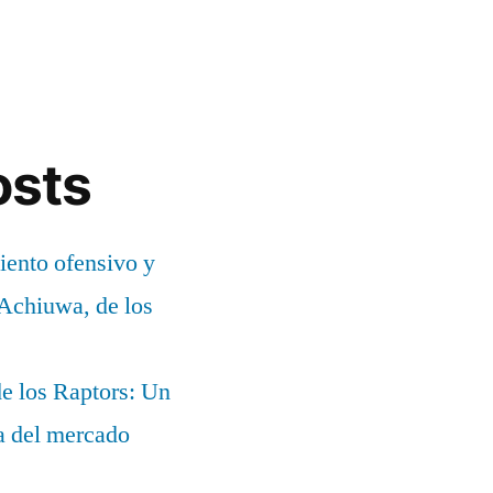
osts
ento ofensivo y
 Achiuwa, de los
e los Raptors: Un
ia del mercado