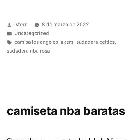
nba
2022
Publicado
istern
8 de marzo de 2022
baratas»
por
Publicado
Uncategorized
en
Etiquetas:
camisa los angeles lakers
,
sudadera celtics
,
sudadera nba rosa
camiseta nba baratas