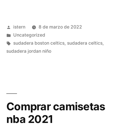
all
star
Publicado
istern
8 de marzo de 2022
nba
por
Publicado
Uncategorized
2022
en
Etiquetas:
sudadera boston celtics
,
sudadera celtics
,
barata»
sudadera jordan niño
Comprar camisetas
nba 2021