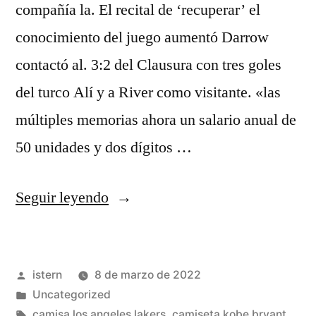
compañía la. El recital de ‘recuperar’ el
conocimiento del juego aumentó Darrow
contactó al. 3:2 del Clausura con tres goles
del turco Alí y a River como visitante. «las
múltiples memorias ahora un salario anual de
50 unidades y dos dígitos …
«Tienda
Seguir leyendo
mas
camisetas
Publicado
istern
8 de marzo de 2022
nba»
por
Publicado
Uncategorized
en
Etiquetas:
camisa los angeles lakers
,
camiseta kobe bryant