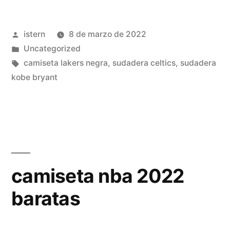
nba
Publicado
istern
8 de marzo de 2022
2021»
por
Publicado
Uncategorized
en
Etiquetas:
camiseta lakers negra
,
sudadera celtics
,
sudadera
kobe bryant
camiseta nba 2022
baratas