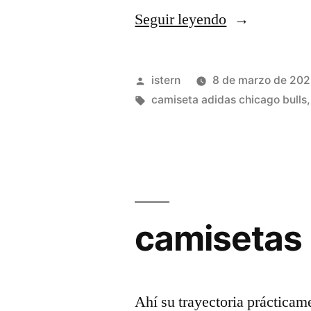
«camisetas
Seguir leyendo
nba
2021/20
Publicado
istern
8 de marzo de 20
baratas»
por
Etiquetas:
camiseta adidas chicago bulls
camisetas 
Ahí su trayectoria prácticam