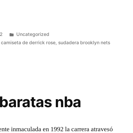
Publicado
22
Uncategorized
en
,
camiseta de derrick rose
,
sudadera brooklyn nets
baratas nba
ente inmaculada en 1992 la carrera atravesó