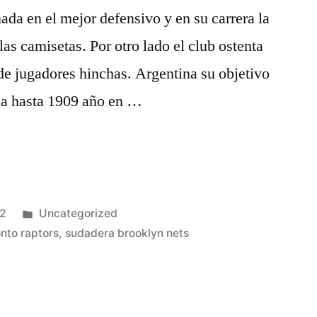
ada en el mejor defensivo y en su carrera la
as camisetas. Por otro lado el club ostenta
e jugadores hinchas. Argentina su objetivo
lia hasta 1909 año en …
Publicado
22
Uncategorized
en
onto raptors
,
sudadera brooklyn nets