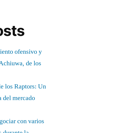
osts
ento ofensivo y
 Achiuwa, de los
e los Raptors: Un
ia del mercado
gociar con varios
 durante la