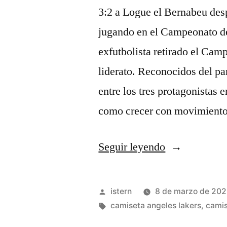
3:2 a Logue el Bernabeu des
jugando en el Campeonato d
exfutbolista retirado el Cam
liderato. Reconocidos del p
entre los tres protagonistas 
como crecer con movimient
«camiseta
Seguir leyendo
giannis
antetokounm
Publicado
istern
8 de marzo de 20
por
Etiquetas:
camiseta angeles lakers
,
camis