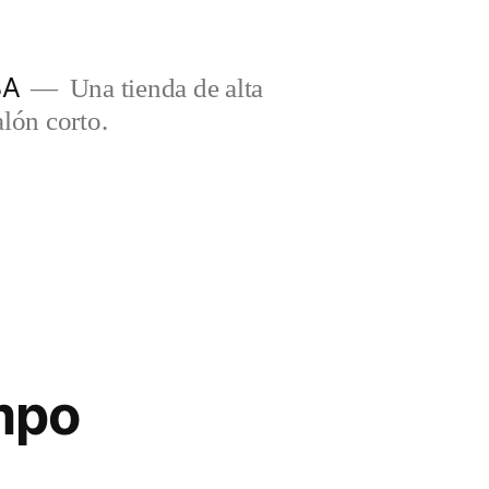
BA
Una tienda de alta
lón corto.
mpo