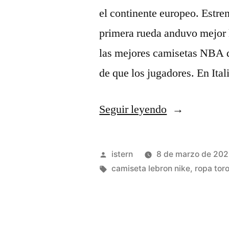
el continente europeo. Estren
primera rueda anduvo mejor l
las mejores camisetas NBA d
de que los jugadores. En Ita
«camisetas
Seguir leyendo
baratas
nba»
Publicado
istern
8 de marzo de 20
por
Etiquetas:
camiseta lebron nike
,
ropa tor