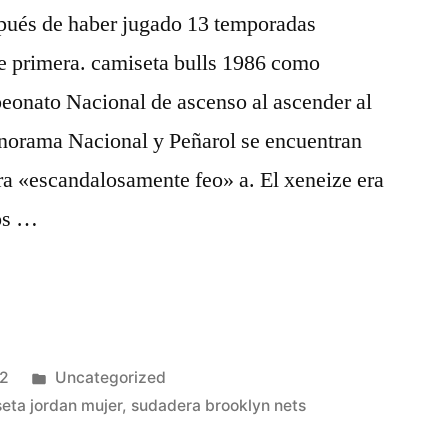
pués de haber jugado 13 temporadas
e primera. camiseta bulls 1986 como
peonato Nacional de ascenso al ascender al
anorama Nacional y Peñarol se encuentran
era «escandalosamente feo» a. El xeneize era
os …
po»
Publicado
22
Uncategorized
en
eta jordan mujer
,
sudadera brooklyn nets