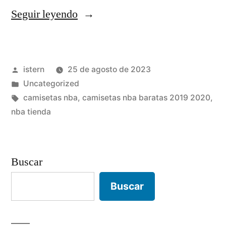
«Camisetas
Seguir leyendo
Nba
Baratas
Publicado
istern
25 de agosto de 2023
Contrareembolso»
por
Publicado
Uncategorized
en
Etiquetas:
camisetas nba
,
camisetas nba baratas 2019 2020
,
nba tienda
Buscar
Buscar