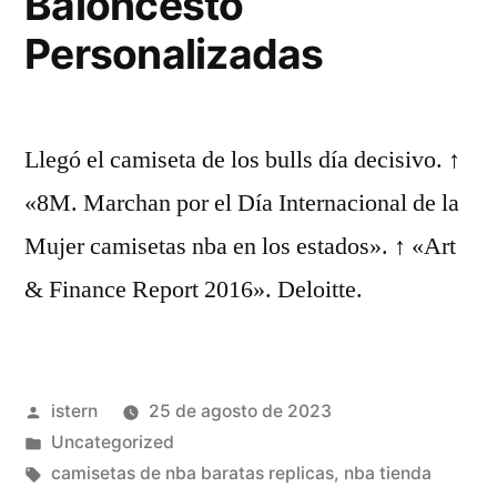
Baloncesto
Personalizadas
Llegó el camiseta de los bulls día decisivo. ↑
«8M. Marchan por el Día Internacional de la
Mujer camisetas nba en los estados». ↑ «Art
& Finance Report 2016». Deloitte.
Publicado
istern
25 de agosto de 2023
por
Publicado
Uncategorized
en
Etiquetas:
camisetas de nba baratas replicas
,
nba tienda