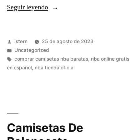
«Camisetas
Seguir leyendo
NBA
Rebajas»
Publicado
istern
25 de agosto de 2023
por
Publicado
Uncategorized
en
Etiquetas:
comprar camisetas nba baratas
,
nba online gratis
en español
,
nba tienda oficial
Camisetas De