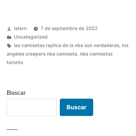
camiseta
2017»
Publicado
istern
7 de septiembre de 2022
por
Publicado
Uncategorized
en
Etiquetas:
las camisetas replica de la nba son verdaderas
,
los
angeles creepers nba camiseta
,
nba camisetas
toronto
Buscar
Buscar