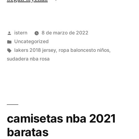
rubio
camiseta
Publicado
istern
8 de marzo de 2022
suns
por
Publicado
Uncategorized
barata»
en
Etiquetas:
lakers 2018 jersey
,
ropa baloncesto niños
,
sudadera nba rosa
camisetas nba 2021
baratas