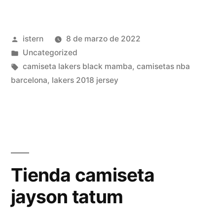
nba
2021
Publicado
istern
8 de marzo de 2022
baratas»
por
Publicado
Uncategorized
en
Etiquetas:
camiseta lakers black mamba
,
camisetas nba
barcelona
,
lakers 2018 jersey
Tienda camiseta
jayson tatum