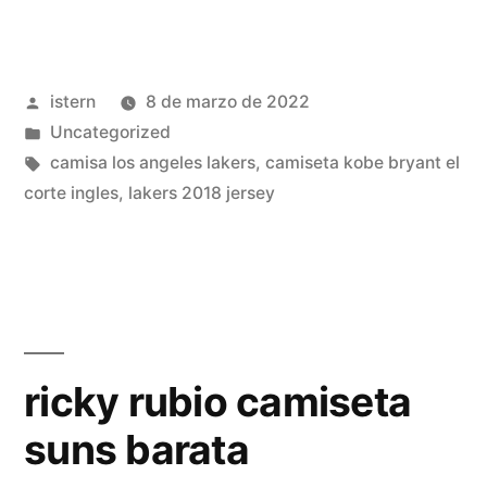
todas
las
Publicado
istern
8 de marzo de 2022
camisetas
por
Publicado
Uncategorized
nba
en
Etiquetas:
camisa los angeles lakers
,
camiseta kobe bryant el
2022»
corte ingles
,
lakers 2018 jersey
ricky rubio camiseta
suns barata