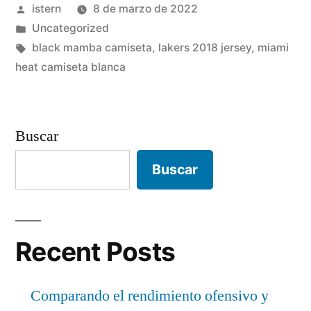
Publicado
istern
8 de marzo de 2022
tatum»
por
Publicado
Uncategorized
en
Etiquetas:
black mamba camiseta
,
lakers 2018 jersey
,
miami
heat camiseta blanca
Buscar
Buscar
Recent Posts
Comparando el rendimiento ofensivo y