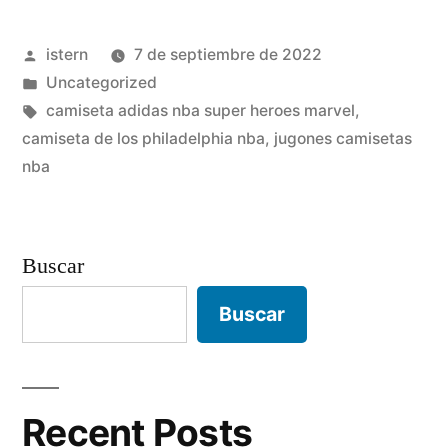
NBA»
Publicado
istern
7 de septiembre de 2022
por
Publicado
Uncategorized
en
Etiquetas:
camiseta adidas nba super heroes marvel
,
camiseta de los philadelphia nba
,
jugones camisetas
nba
Buscar
Buscar
Recent Posts