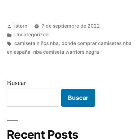
nba
oficiales
Publicado
istern
7 de septiembre de 2022
baratas»
por
Publicado
Uncategorized
en
Etiquetas:
camiseta niños nba
,
donde comprar camisetas nba
en españa
,
nba camiseta warriors negra
Buscar
Buscar
Recent Posts