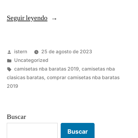
«Camiseta
Seguir leyendo
Nba
Iverson»
Publicado
istern
25 de agosto de 2023
por
Publicado
Uncategorized
en
Etiquetas:
camisetas nba baratas 2019
,
camisetas nba
clasicas baratas
,
comprar camisetas nba baratas
2019
Buscar
Buscar