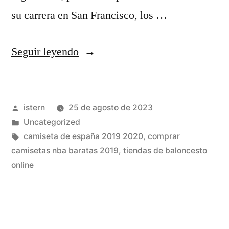
su carrera en San Francisco, los …
«↑
Seguir leyendo
«Celtics
Give
Publicado
istern
25 de agosto de 2023
Sharman
por
Publicado
Uncategorized
Championship
en
Etiquetas:
camiseta de españa 2019 2020
,
comprar
Sendoff»»
camisetas nba baratas 2019
,
tiendas de baloncesto
online