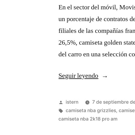
En el sector del móvil, Movi
un porcentaje de contratos d
filiales de las compañías fra
26,5%, camiseta golden state
del carro en una selección 
«Tienda
Seguir leyendo
camiseta
hornets»
Publicado
istern
7 de septiembre d
por
Etiquetas:
camiseta nba grizzlies
,
camise
camiseta nba 2k18 pro am