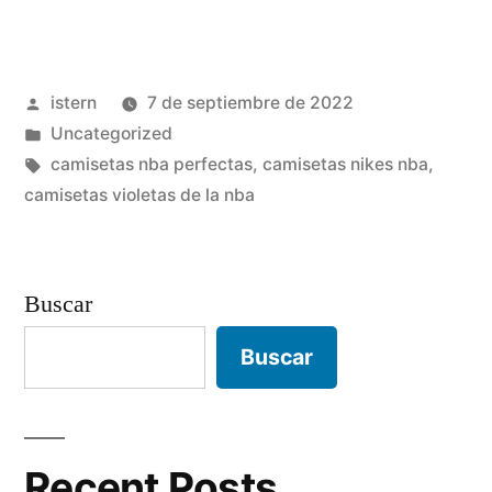
de
nba
Publicado
istern
7 de septiembre de 2022
baratas
por
Publicado
Uncategorized
baratas»
en
Etiquetas:
camisetas nba perfectas
,
camisetas nikes nba
,
camisetas violetas de la nba
Buscar
Buscar
Recent Posts