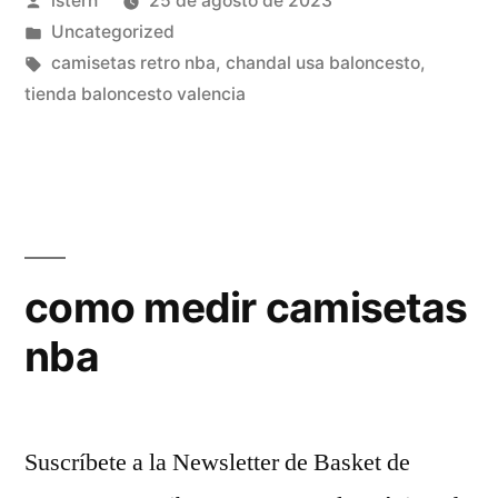
istern
25 de agosto de 2023
por
Publicado
Uncategorized
en
Etiquetas:
camisetas retro nba
,
chandal usa baloncesto
,
tienda baloncesto valencia
como medir camisetas
nba
Suscríbete a la Newsletter de Basket de