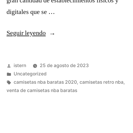
gran cantidad de establecimientos físicos y
digitales que se …
«Las
Seguir leyendo
Camisetas
De
Publicado
istern
25 de agosto de 2023
los
por
Publicado
Uncategorized
Equipos
en
Etiquetas:
camisetas nba baratas 2020
,
camisetas retro nba
,
NBA
venta de camisetas nba baratas
Inspiradas
en
los