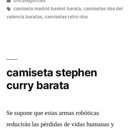
por
Publicado
Uncategorized
en
Etiquetas:
camiseta madrid basket barata
,
camisetas nba del
valencia baratas
,
camisetas retro nba
camiseta stephen
curry barata
Se supone que estas armas robóticas
reducirán las pérdidas de vidas humanas y