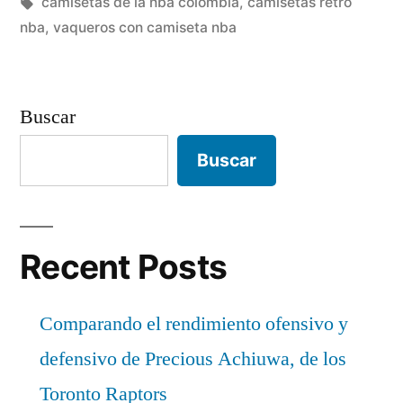
en
Etiquetas:
camisetas de la nba colombia
,
camisetas retro
nba
,
vaqueros con camiseta nba
Buscar
Buscar
Recent Posts
Comparando el rendimiento ofensivo y
defensivo de Precious Achiuwa, de los
Toronto Raptors