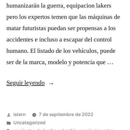
humanizarán la guerra, equipacion lakers
pero los expertos temen que las máquinas de
matar futuristas puedan ser propensas a los
accidentes e incluso a escapar del control
humano. El listado de los vehículos, puede
ser de la marca, modelo y potencia que …
«camiseta
Seguir leyendo
stephen
curry
Publicado
istern
7 de septiembre de 2022
barata»
por
Publicado
Uncategorized