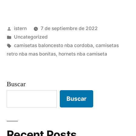
nba
para
Publicado
istern
7 de septiembre de 2022
gorditas»
por
Publicado
Uncategorized
en
Etiquetas:
camisetas baloncesto nba cordoba
,
camisetas
retro nba mas bonitas
,
hornets nba camiseta
Buscar
Buscar
Recent Posts