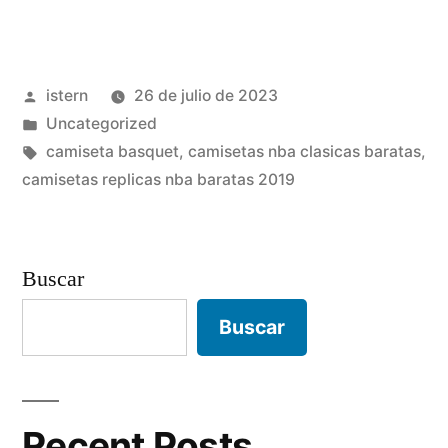
baloncesto
nba
Publicado
istern
26 de julio de 2023
azul
por
Publicado
Uncategorized
numero
en
Etiquetas:
camiseta basquet
,
camisetas nba clasicas baratas
,
23»
camisetas replicas nba baratas 2019
Buscar
Buscar
Recent Posts