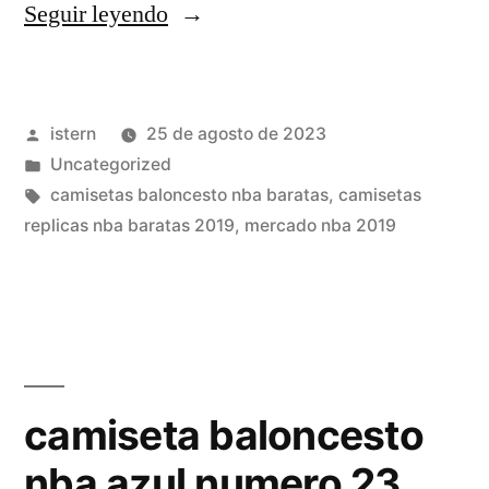
«Camisetas
Seguir leyendo
Baloncesto
Nba
Publicado
istern
25 de agosto de 2023
Celtics»
por
Publicado
Uncategorized
en
Etiquetas:
camisetas baloncesto nba baratas
,
camisetas
replicas nba baratas 2019
,
mercado nba 2019
camiseta baloncesto
nba azul numero 23