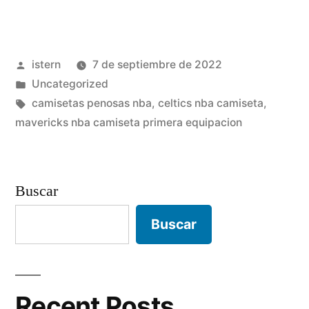
camiseta
nba
Publicado
istern
7 de septiembre de 2022
hombre»
por
Publicado
Uncategorized
en
Etiquetas:
camisetas penosas nba
,
celtics nba camiseta
,
mavericks nba camiseta primera equipacion
Buscar
Buscar
Recent Posts