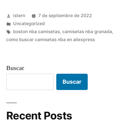
baratas
Publicado
istern
7 de septiembre de 2022
baratas»
por
Publicado
Uncategorized
en
Etiquetas:
boston nba camisetas
,
camisetas nba granada
,
como buscar camisetas nba en aliexpress
Buscar
Buscar
Recent Posts