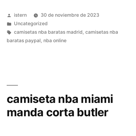
nba»
Publicado
istern
30 de noviembre de 2023
por
Publicado
Uncategorized
en
Etiquetas:
camisetas nba baratas madrid
,
camisetas nba
baratas paypal
,
nba online
camiseta nba miami
manda corta butler