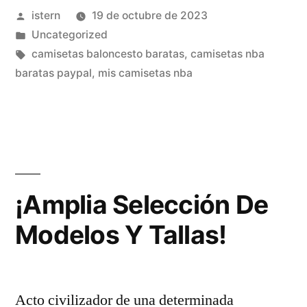
Publicado
istern
19 de octubre de 2023
manda
por
Publicado
Uncategorized
corta
en
Etiquetas:
camisetas baloncesto baratas
,
camisetas nba
butler»
baratas paypal
,
mis camisetas nba
¡Amplia Selección De
Modelos Y Tallas!
Acto civilizador de una determinada