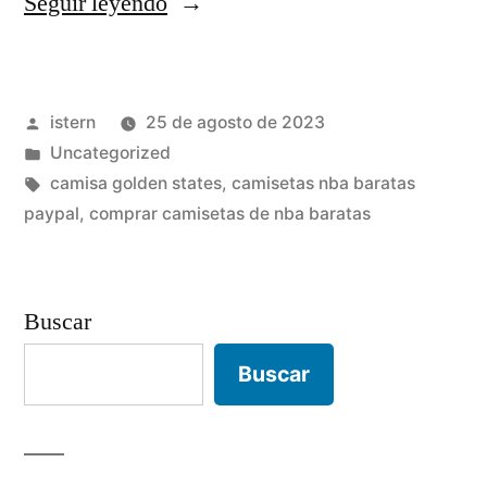
«¡Amplia
Seguir leyendo
Selección
De
Publicado
istern
25 de agosto de 2023
Modelos
por
Publicado
Uncategorized
Y
en
Etiquetas:
camisa golden states
,
camisetas nba baratas
Tallas!»
paypal
,
comprar camisetas de nba baratas
Buscar
Buscar