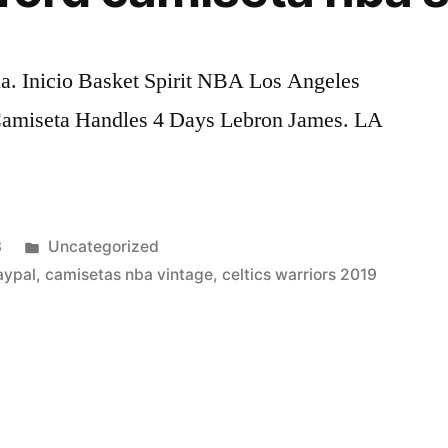
a. Inicio Basket Spirit NBA Los Angeles
Camiseta Handles 4 Days Lebron James. LA
Publicado
3
Uncategorized
en
aypal
,
camisetas nba vintage
,
celtics warriors 2019