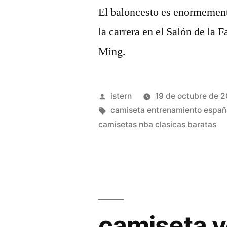
El baloncesto es enormemente
la carrera en el Salón de la
Ming.
Publicado
istern
19 de octubre de 
por
Etiquetas:
camiseta entrenamiento españ
camisetas nba clasicas baratas
camiseta v