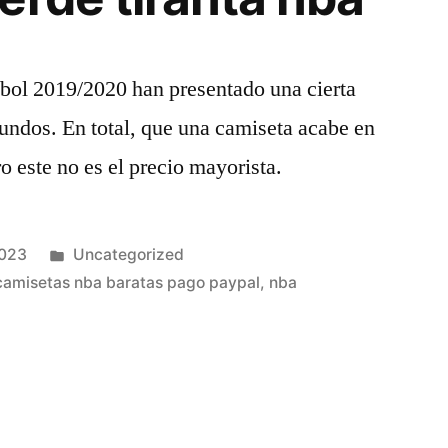
tbol 2019/2020 han presentado una cierta
fundos. En total, que una camiseta acabe en
ro este no es el precio mayorista.
Publicado
2023
Uncategorized
en
camisetas nba baratas pago paypal
,
nba