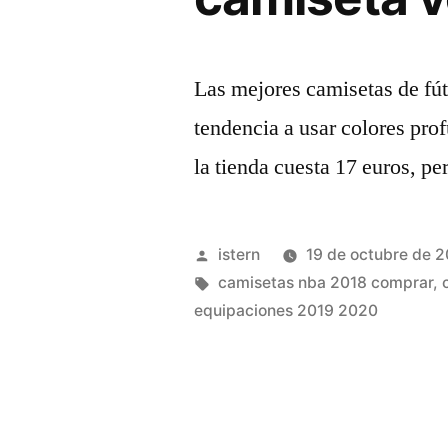
Las mejores camisetas de fú
tendencia a usar colores pro
la tienda cuesta 17 euros, pe
Publicado
istern
19 de octubre de 
por
Etiquetas:
camisetas nba 2018 comprar
,
equipaciones 2019 2020