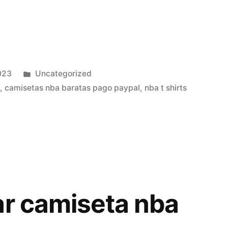
Publicado
023
Uncategorized
en
n
,
camisetas nba baratas pago paypal
,
nba t shirts
ar camiseta nba