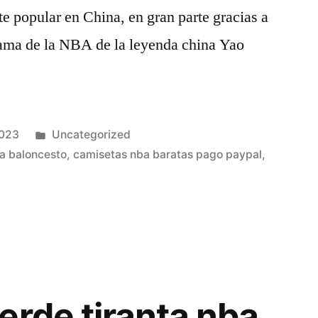
 popular en China, en gran parte gracias a
 Fama de la NBA de la leyenda china Yao
Publicado
2023
Uncategorized
en
a baloncesto
,
camisetas nba baratas pago paypal
,
erde tiranta nba