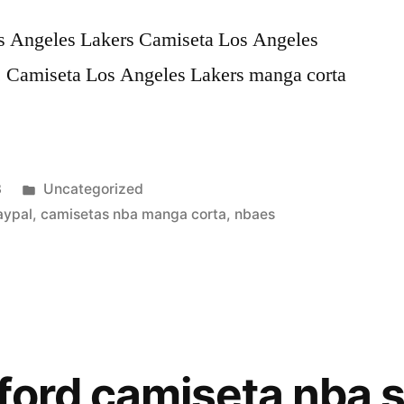
os Angeles Lakers Camiseta Los Angeles
. Camiseta Los Angeles Lakers manga corta
Publicado
3
Uncategorized
en
aypal
,
camisetas nba manga corta
,
nbaes
ford camiseta nba 