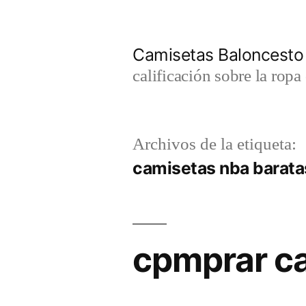
Saltar
al
Camisetas Baloncesto
contenido
calificación sobre la rop
Archivos de la etiqueta:
camisetas nba barata
cpmprar ca