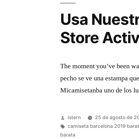
Usa Nuest
Store Acti
The moment you’ve been wai
pecho se ve una estampa que
Micamisetanba uno de los lug
Publicado
istern
25 de agosto de 2
por
Etiquetas:
camiseta barcelona 2019 bara
barata