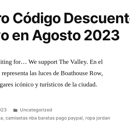
ro Código Descuen
vo en Agosto 2023
ting for… We support The Valley. En el
 representa las luces de Boathouse Row,
ares icónico y turísticos de la ciudad.
Publicado
023
Uncategorized
en
ta
,
camisetas nba baratas pago paypal
,
ropa jordan