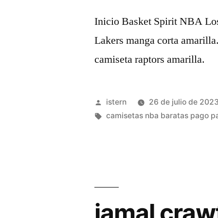
Inicio Basket Spirit NBA L
Lakers manga corta amarilla
camiseta raptors amarilla.
Publicado
istern
26 de julio de 202
por
Etiquetas:
camisetas nba baratas pago p
jamal craw