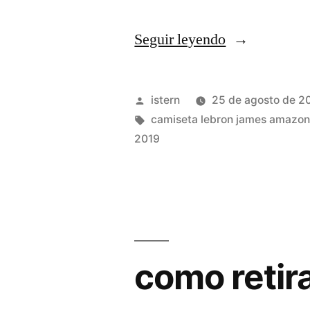
«NBA,
Seguir leyendo
NCAA,
FIBA,
Publicado
istern
25 de agosto de 2
Euroliga,
por
Etiquetas:
camiseta lebron james amazo
2019
ACB»
como retir