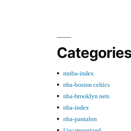
Categorie
mnba-index
nba-boston celtics
nba-brooklyn nets
nba-index
nba-pantalon
Uncategorized