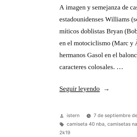
A imagen y semejanza de cas
estadounidenses Williams (s
míticos doblistas Bryan (Bo
en el motociclismo (Marc y À
hermanos Gasol en el balonce
caracteres colosales. …
«Comprar
Seguir leyendo
camiseta
hornets»
Publicado
istern
7 de septiembre d
por
Etiquetas:
camiseta 40 nba
,
camisetas na
2k19