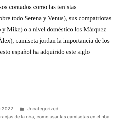
os contados como las tenistas
obre todo Serena y Venus), sus compatriotas
b y Mike) o a nivel doméstico los Márquez
lex), camiseta jordan la importancia de los
sto español ha adquirido este siglo
Publicado
e 2022
Uncategorized
en
ranjas de la nba
,
como usar las camisetas en el nba