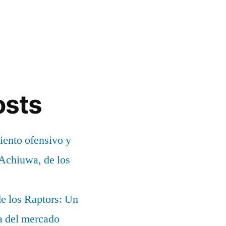
osts
ento ofensivo y
 Achiuwa, de los
e los Raptors: Un
ia del mercado