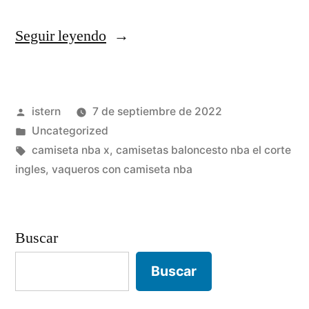
«camiseta
Seguir leyendo
curry
barata
Publicado
istern
7 de septiembre de 2022
baratas»
por
Publicado
Uncategorized
en
Etiquetas:
camiseta nba x
,
camisetas baloncesto nba el corte
ingles
,
vaqueros con camiseta nba
Buscar
Buscar