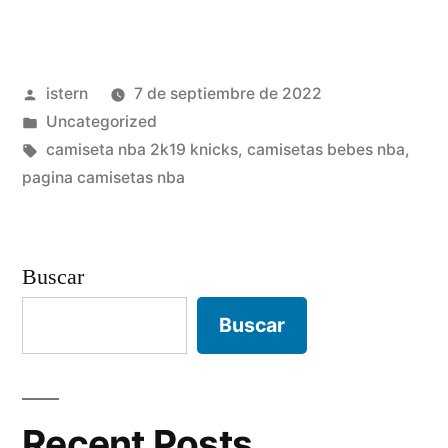
city
edition
Publicado
istern
7 de septiembre de 2022
2022
por
Publicado
Uncategorized
NBA»
en
Etiquetas:
camiseta nba 2k19 knicks
,
camisetas bebes nba
,
pagina camisetas nba
Buscar
Buscar
Recent Posts