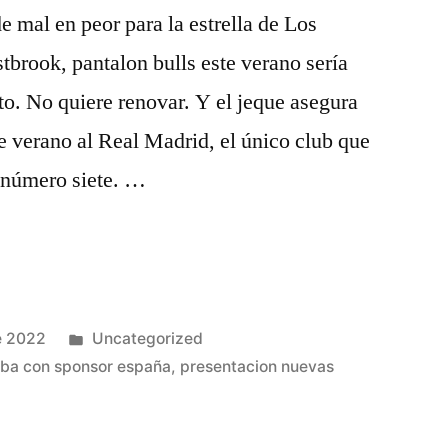
e mal en peor para la estrella de Los
brook, pantalon bulls este verano sería
o. No quiere renovar. Y el jeque asegura
te verano al Real Madrid, el único club que
l número siete. …
Publicado
e 2022
Uncategorized
en
nba con sponsor españa
,
presentacion nuevas