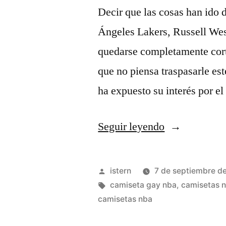
Decir que las cosas han ido d
Ángeles Lakers, Russell West
quedarse completamente cort
que no piensa traspasarle es
ha expuesto su interés por e
«top
Seguir leyendo
10
camisetas
Publicado
istern
7 de septiembre d
nba
por
Etiquetas:
camiseta gay nba
,
camisetas 
camisetas nba
latino»