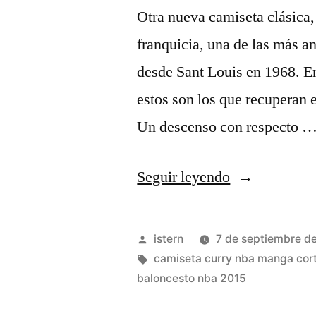
Otra nueva camiseta clásica, 
franquicia, una de las más a
desde Sant Louis en 1968. En
estos son los que recuperan e
Un descenso con respecto 
«camiseta
Seguir leyendo
ricky
rubio
Publicado
istern
7 de septiembre d
NBA»
por
Etiquetas:
camiseta curry nba manga cor
baloncesto nba 2015