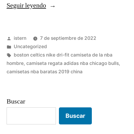
«camiseta
Seguir leyendo
dallas
mavericks
Publicado
istern
7 de septiembre de 2022
2021
por
Publicado
Uncategorized
2022
en
Etiquetas:
boston celtics nike dri-fit camiseta de la nba
baratas»
hombre
,
camiseta regata adidas nba chicago bulls
,
camisetas nba baratas 2019 china
Buscar
Buscar