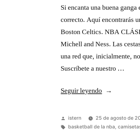
Si encanta una buena ganga e
correcto. Aquí encontrarás 
Boston Celtics. NBA CLÁSI
Michell and Ness. Las cestas
una red que, inicialmente, no
Suscríbete a nuestro …
«Camisetas
Seguir leyendo
NBA
Baratas
Publicado
istern
25 de agosto de 2
2023»
por
Etiquetas:
basketball de la nba
,
camiseta