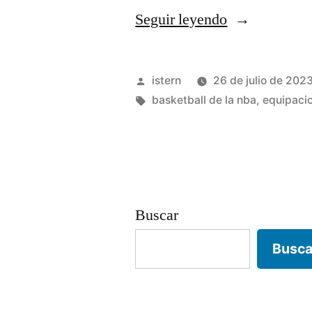
«cuando
Seguir leyendo
se
diseñan
Publicado
istern
26 de julio de 202
las
por
Etiquetas:
basketball de la nba
,
equipaci
camisetas
nba»
Buscar
Busca