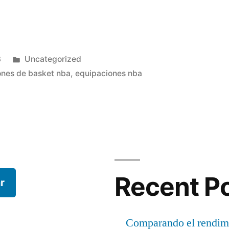
Publicado
3
Uncategorized
en
ones de basket nba
,
equipaciones nba
Recent P
r
Comparando el rendimi