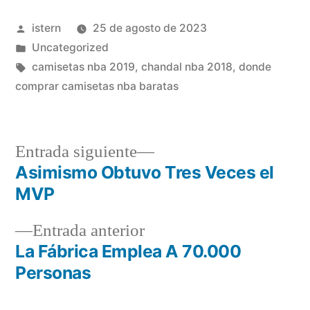
Publicado
istern
25 de agosto de 2023
por
Publicado
Uncategorized
en
Etiquetas:
camisetas nba 2019
,
chandal nba 2018
,
donde
comprar camisetas nba baratas
Entrada
Entrada siguiente
siguiente:
Asimismo Obtuvo Tres Veces el
Navegación
MVP
de
Entrada
Entrada anterior
entradas
anterior:
La Fábrica Emplea A 70.000
Personas