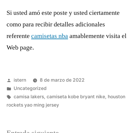
Si usted amó este poste y usted ciertamente
como para recibir detalles adicionales
referente
camisetas nba
amablemente visita el
Web page.
Publicado
istern
8 de marzo de 2022
por
Publicado
Uncategorized
en
Etiquetas:
camisa lakers
,
camiseta kobe bryant nike
,
houston
rockets yao ming jersey
Entrada