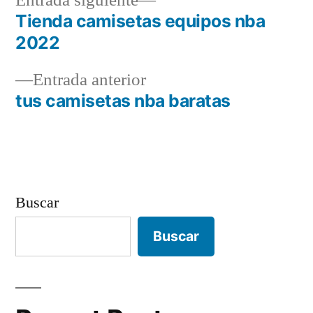
Entrada siguiente
siguiente:
Tienda camisetas equipos nba
Navegación
2022
de
Entrada
Entrada anterior
entradas
anterior:
tus camisetas nba baratas
Buscar
Buscar