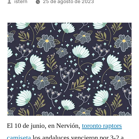
Publicado
istern
25 de agosto de 2023
por
El 10 de junio, en Nervión,
toronto raptors
camiseta
los andaluces vencieron por 3-2 a