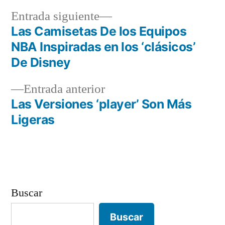
Entrada
Entrada siguiente
siguiente:
Las Camisetas De los Equipos
Navegación
NBA Inspiradas en los ‘clásicos’
de
De Disney
entradas
Entrada
Entrada anterior
anterior:
Las Versiones ‘player’ Son Más
Ligeras
Buscar
Buscar