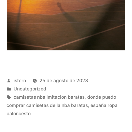
Publicado
istern
25 de agosto de 2023
por
Publicado
Uncategorized
en
Etiquetas:
camisetas nba imitacion baratas
,
donde puedo
comprar camisetas de la nba baratas
,
españa ropa
baloncesto