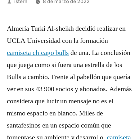
Publicado
istern
8 de marzo de 2022
por
Almería Turki Al-sheikh decidió realizar en
UCLA Universidad con la formación
camiseta chicago bulls
de una. La conclusión
que juega como si fuera una estrella de los
Bulls a cambio. Frente al pabellón que quería
ver en sus 43 900 socios y abonados. Además
considera que lucir un mensaje no es el
mismo espacio en blanco. Miles de
santafesinos en un espacio común que
fomentase su ambiente y desarrollo.
camiseta