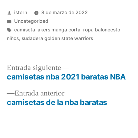
Publicado
istern
8 de marzo de 2022
por
Publicado
Uncategorized
en
Etiquetas:
camiseta lakers manga corta
,
ropa baloncesto
niños
,
sudadera golden state warriors
Entrada
Entrada siguiente
siguiente:
camisetas nba 2021 baratas NBA
Navegación
Entrada
Entrada anterior
de
anterior:
camisetas de la nba baratas
entradas