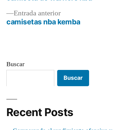
Navegación
Entrada
Entrada anterior
de
anterior:
camisetas nba kemba
entradas
Buscar
Buscar
Recent Posts