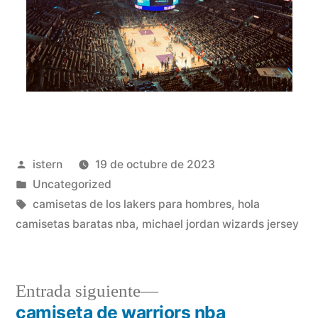
Publicado
istern
19 de octubre de 2023
por
Publicado
Uncategorized
en
Etiquetas:
camisetas de los lakers para hombres
,
hola
camisetas baratas nba
,
michael jordan wizards jersey
Entrada
Entrada siguiente
siguiente:
camiseta de warriors nba