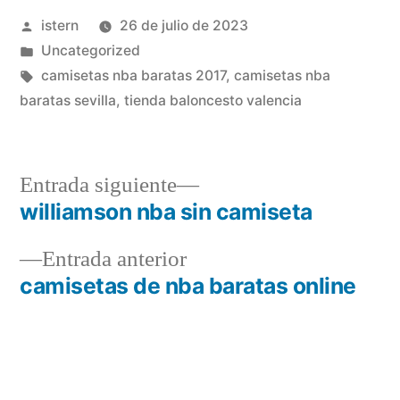
Publicado
istern
26 de julio de 2023
por
Publicado
Uncategorized
en
Etiquetas:
camisetas nba baratas 2017
,
camisetas nba
baratas sevilla
,
tienda baloncesto valencia
Entrada
Entrada siguiente
siguiente:
williamson nba sin camiseta
Navegación
Entrada
Entrada anterior
de
anterior:
camisetas de nba baratas online
entradas