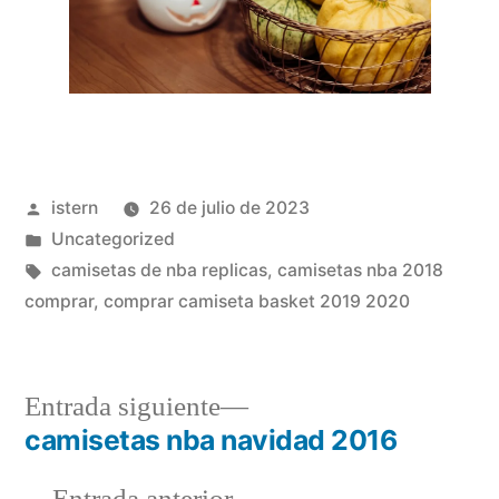
Publicado
istern
26 de julio de 2023
por
Publicado
Uncategorized
en
Etiquetas:
camisetas de nba replicas
,
camisetas nba 2018
comprar
,
comprar camiseta basket 2019 2020
Entrada
Entrada siguiente
siguiente:
camisetas nba navidad 2016
Navegación
Entrada