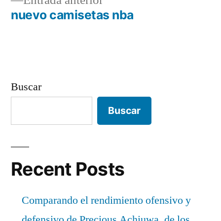
Entrada anterior
de
anterior:
nuevo camisetas nba
entradas
Buscar
Buscar
Recent Posts
Comparando el rendimiento ofensivo y
defensivo de Precious Achiuwa, de los