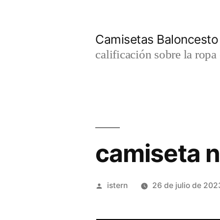
Saltar
al
Camisetas Baloncesto
contenido
calificación sobre la rop
camiseta n
Publicado
istern
26 de julio de 202
por