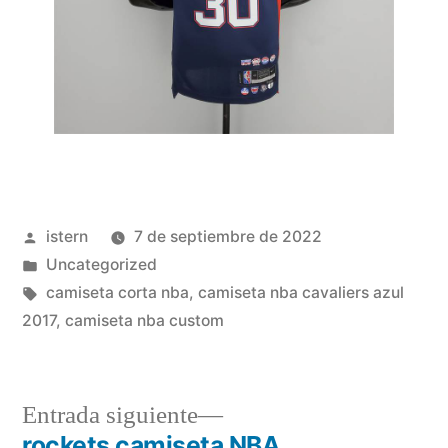
Publicado
istern
7 de septiembre de 2022
por
Publicado
Uncategorized
en
Etiquetas:
camiseta corta nba
,
camiseta nba cavaliers azul
2017
,
camiseta nba custom
Entrada
Entrada siguiente
siguiente:
rockets camiseta NBA