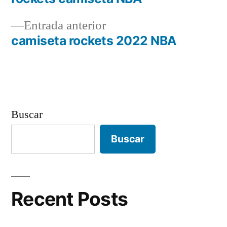
Navegación
Entrada
Entrada anterior
de
anterior:
camiseta rockets 2022 NBA
entradas
Buscar
Buscar
Recent Posts