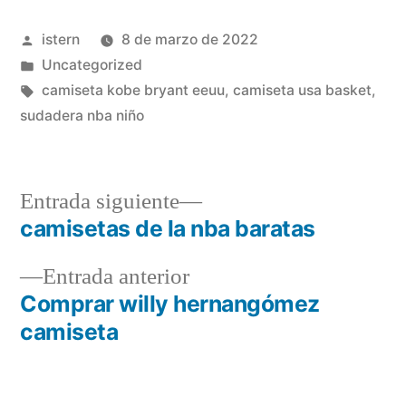
Publicado
istern
8 de marzo de 2022
por
Publicado
Uncategorized
en
Etiquetas:
camiseta kobe bryant eeuu
,
camiseta usa basket
,
sudadera nba niño
Entrada
Entrada siguiente
siguiente:
camisetas de la nba baratas
Navegación
Entrada
Entrada anterior
de
anterior:
Comprar willy hernangómez
entradas
camiseta